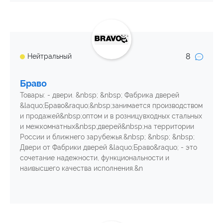
8
Нейтральный
Браво
Товары: - двери. &nbsp; &nbsp; Фабрика дверей
&laquo;Браво&raquo;&nbsp;занимается производством
и продажей&nbsp;оптом и в розницувходных стальных
и межкомнатных&nbsp;дверей&nbsp;на территории
России и ближнего зарубежья.&nbsp; &nbsp; &nbsp;
Двери от Фабрики дверей &laquo;Браво&raquo; - это
сочетание надежности, функциональности и
наивысшего качества исполнения.&n