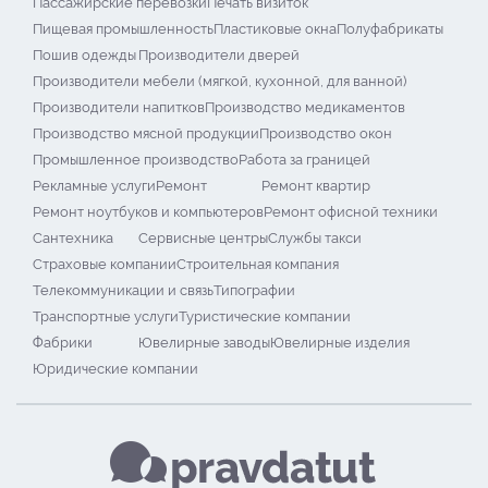
Пассажирские перевозки
Печать визиток
Пищевая промышленность
Пластиковые окна
Полуфабрикаты
Пошив одежды
Производители дверей
Производители мебели (мягкой, кухонной, для ванной)
Производители напитков
Производство медикаментов
Производство мясной продукции
Производство окон
Промышленное производство
Работа за границей
Рекламные услуги
Ремонт
Ремонт квартир
Ремонт ноутбуков и компьютеров
Ремонт офисной техники
Сантехника
Сервисные центры
Службы такси
Страховые компании
Строительная компания
Телекоммуникации и связь
Типографии
Транспортные услуги
Туристические компании
Фабрики
Ювелирные заводы
Ювелирные изделия
Юридические компании