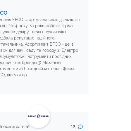
FCO
мпанія EFCO стартувала свою діяльність в
аїні 2014 року. За роки роботи, фірма
служила довіру тисяч споживачів і
идбала репутацію надійного
стачальника. Асортимент EFCO - це: 1)
ари для дачі, саду та городу 2) Електро
 акумуляторні інструменти провідних
ропейських брендів 3) Механічні
струменти 4) Розхідний матеріал Фірма
CO, відгуки пр
12
Положительный