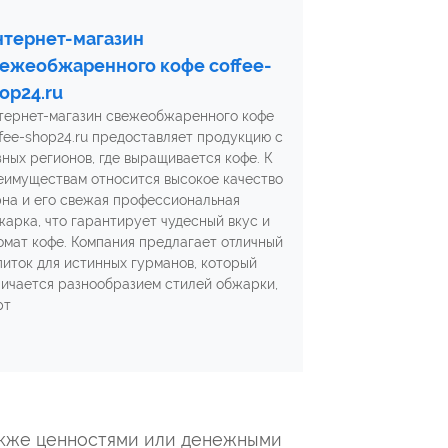
тернет-магазин
ежеобжаренного кофе coffee-
op24.ru
тернет-магазин свежеобжаренного кофе
ffee-shop24.ru предоставляет продукцию с
зных регионов, где выращивается кофе. К
еимуществам относится высокое качество
рна и его свежая профессиональная
жарка, что гарантирует чудесный вкус и
омат кофе. Компания предлагает отличный
питок для истинных гурманов, который
личается разнообразием стилей обжарки,
рт
также ценностями или денежными