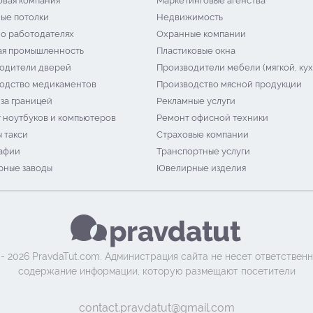
овая компания
Маркетинговые агенства
ые потолки
Недвижимость
 о работодателях
Охранные компании
я промышленность
Пластиковые окна
одители дверей
Производители мебели (мягкой, кух
одство медикаментов
Производство мясной продукции
 за границей
Рекламные услуги
 ноутбуков и компьютеров
Ремонт офисной техники
 такси
Страховые компании
афии
Транспортные услуги
ные заводы
Ювелирные изделия
 - 2026 PravdaTut.com. Администрация сайта не несет ответственн
содержание информации, которую размещают посетители
contact.pravdatut@gmail.com