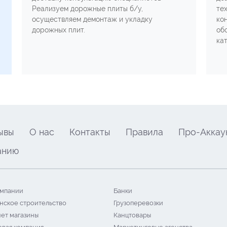
Реализуем дорожные плиты б/у,
те
осуществляем демонтаж и укладку
ко
дорожных плит.
об
ка
ывы
О нас
Контакты
Правила
Про-Аккау
анию
мпании
Банки
нское строительство
Грузоперевозки
ет магазины
Канцтовары