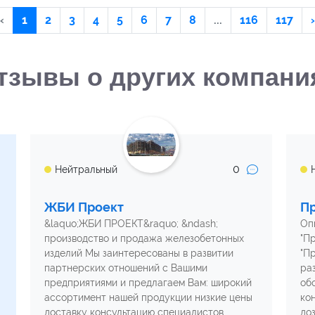
‹
1
2
3
4
5
6
7
8
...
116
117
›
тзывы о других компани
0
Нейтральный
ЖБИ Проект
П
&laquo;ЖБИ ПРОЕКТ&raquo; &ndash;
Оп
производство и продажа железобетонных
"П
изделий Мы заинтересованы в развитии
"П
партнерских отношений с Вашими
ра
предприятиями и предлагаем Вам: широкий
об
ассортимент нашей продукции низкие цены
ко
доставку консультацию специалистов
до