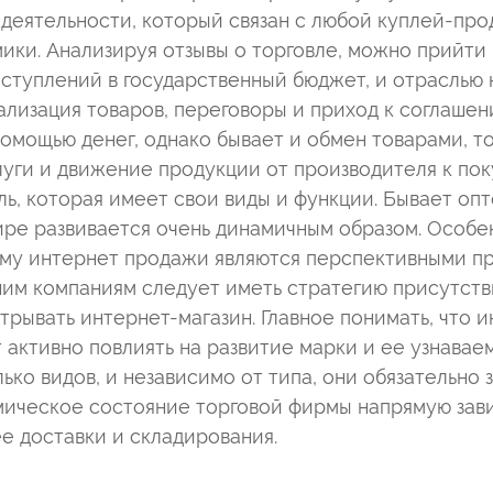
деятельности, который связан с любой куплей-пр
ики. Анализируя отзывы о торговле, можно прийти 
ступлений в государственный бюджет, и отраслью 
ализация товаров, переговоры и приход к соглашени
мощью денег, однако бывает и обмен товарами, то 
уги и движение продукции от производителя к пок
ь, которая имеет свои виды и функции. Бывает опт
ире развивается очень динамичным образом. Особен
ому интернет продажи являются перспективными пр
шим компаниям следует иметь стратегию присутстви
отрывать интернет-магазин. Главное понимать, что 
активно повлиять на развитие марки и ее узнаваем
ько видов, и независимо от типа, они обязательно
мическое состояние торговой фирмы напрямую зави
ее доставки и складирования.