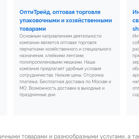
ОптиТрейд, оптовая торговля
Ин
упаковочными и хозяйственными
св
товарами
sh
Основным направлением деятельности
Ин
компании является оптовая торговля
co
перчатками хозяйственного и специального
ра
назначения, клейкими лентами,
пр
полипропиленовыми мешками. Наша
зе
компания предлагает удобные условия
об
сотрудничества: Низкие цены; Отсрочка
ар
платежа; Бесплатная доставка по Москве и
на
МО; Возможность доставки в выходные и
от
праздничные дни.
со
зличными товарами и разнообразными услугами, а 