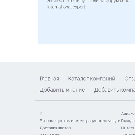
Эксперт. Что пишут люди на форумах об
international.expert.
Главная
Каталог компаний
Отз
Добавить мнение
Добавить комп
IT
Авиако
Визовые центры и иммиграционные услуги
Гражда
Доставка цветов
Интерн