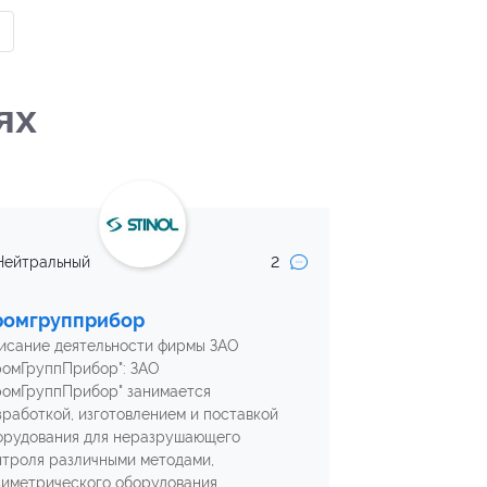
ях
2
Нейтральный
ромгрупприбор
исание деятельности фирмы ЗАО
ромГруппПрибор": ЗАО
ромГруппПрибор" занимается
зработкой, изготовлением и поставкой
орудования для неразрушающего
нтроля различными методами,
зиметрического оборудования,