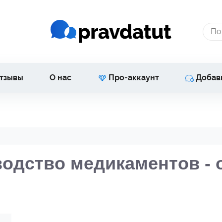
тзывы
О нас
Про-аккаунт
Добав
одство медикаментов -