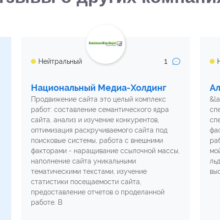
1
Нейтральный
Национальный Медиа-Холдинг
А
Продвижение сайта это целый комплекс
&l
работ: составление семантического ядра
сп
сайта, анализ и изучение конкурентов,
сп
оптимизация раскручиваемого сайта под
фа
поисковые системы, работа с внешними
ра
факторами - наращивание ссылочной массы,
мо
наполнение сайта уникальными
ль
тематическими текстами, изучение
вы
статистики посещаемости сайта,
предоставление отчетов о проделанной
работе. В