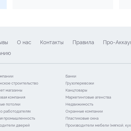
ывы
О нас
Контакты
Правила
Про-Аккау
анию
мпании
Банки
нское строительство
Грузоперевозки
ет магазины
Канцтовары
овая компания
Маркетинговые агенства
ые потолки
Недвижимость
 о работодателях
Охранные компании
я промышленность
Пластиковые окна
одители дверей
Производители мебели (мягкой, кух