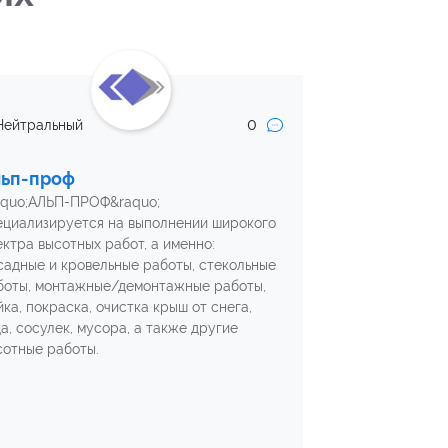
0
Нейтральный
льп-проф
aquo;АЛЬП-ПРОФ&raquo;
ециализируется на выполнении широкого
ектра высотных работ, а именно:
садные и кровельные работы, стекольные
боты, монтажные/демонтажные работы,
йка, покраска, очистка крыш от снега,
да, сосулек, мусора, а также другие
сотные работы.