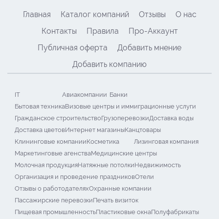
Главная
Каталог компаний
Отзывы
О нас
Контакты
Правила
Про-Аккаунт
Публичная оферта
Добавить мнение
Добавить компанию
IT
Авиакомпании
Банки
Бытовая техника
Визовые центры и иммиграционные услуги
Гражданское строительство
Грузоперевозки
Доставка воды
Доставка цветов
Интернет магазины
Канцтовары
Клининговые компании
Косметика
Лизинговая компания
Маркетинговые агенства
Медицинские центры
Молочная продукция
Натяжные потолки
Недвижимость
Организация и проведение праздников
Отели
Отзывы о работодателях
Охранные компании
Пассажирские перевозки
Печать визиток
Пищевая промышленность
Пластиковые окна
Полуфабрикаты