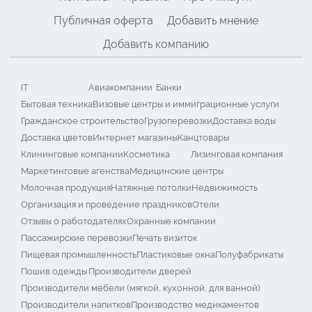
Публичная оферта
Добавить мнение
Добавить компанию
IT
Авиакомпании
Банки
Бытовая техника
Визовые центры и иммиграционные услуги
Гражданское строительство
Грузоперевозки
Доставка воды
Доставка цветов
Интернет магазины
Канцтовары
Клининговые компании
Косметика
Лизинговая компания
Маркетинговые агенства
Медицинские центры
Молочная продукция
Натяжные потолки
Недвижимость
Организация и проведение праздников
Отели
Отзывы о работодателях
Охранные компании
Пассажирские перевозки
Печать визиток
Пищевая промышленность
Пластиковые окна
Полуфабрикаты
Пошив одежды
Производители дверей
Производители мебели (мягкой, кухонной, для ванной)
Производители напитков
Производство медикаментов