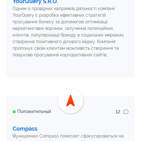
YourQuery S.R.O.
Одним із провідних напрямків діяльності компанії
YourQuery є розробка ефективних стратегій
просування бізнесу за допомогою оптимізації
маркетингових воронок, залучення потенційних
клієнтів, популяризації бренду в соціальних мережах,
створення позитивного ділового іміджу. Компанія
пропонує своїм клієнтам можливість створення та
пошукове просування корпоративних сайтів,
12
Положительный
Compass
Функционал Compass помогает сфокусироваться на