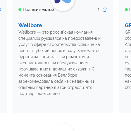
1
Положительный
Wellbore
G
Wellbore — это российская компания,
GR
специализирующаяся на предоставлении
об
услуг в сфере строительства скважин на
Авт
песок, глубокий песок и воду. Занимается
ста
бурением, капитальным ремонтом и
ос
эксплуатационным обслуживанием
су
промышленных и домашних скважин. С
тар
момента основания Веллборе
по
зарекомендовала себя как надежный и
на
опытный партнер в этой отрасли, что
об
подтверждается мног