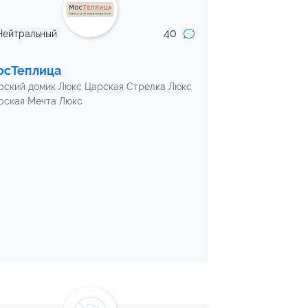
40
Нейтральный
осТеплица
рский домик Люкс Царская Стрелка Люкс
рская Мечта Люкс