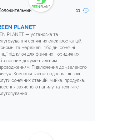
11
Положительный
REEN PLANET
EN PLANET — установка та
слуговування сонячних електростанцій.
ономні та мережеві, гібрідні сонячні
нції під ключ для фізичних і юридичних
іб з повним документальним
проводженням. Підключення до «зеленого
ифу». Компанія також надає клінінгові
слуги сонячних станцій, мийка, продувка,
несення захисного напилу та технічне
слуговування.