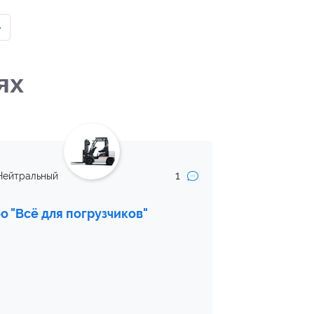
›
ях
1
Нейтральный
о "Всё для погрузчиков"