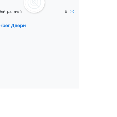
8
Нейтральный
rber Двери