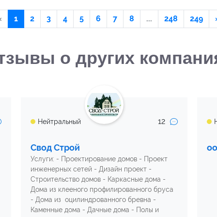
‹
1
2
3
4
5
6
7
8
...
248
249
тзывы о других компани
12
Нейтральный
Свод Строй
оо
Услуги: - Проектирование домов - Проект
инженерных сетей - Дизайн проект -
Строительство домов - Каркасные дома -
Дома из клееного профилированного бруса
- Дома из оцилиндрованного бревна -
Каменные дома - Дачные дома - Полы и