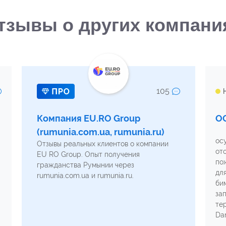
тзывы о других компани
105
Компания EU.RO Group
O
ОО
(rumunia.com.ua, rumunia.ru)
ос
Отзывы реальных клиентов о компании
от
EU RO Group. Опыт получения
по
гражданства Румынии через
дл
rumunia.com.ua и rumunia.ru.
би
за
те
Da