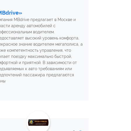
MBdrive»
мпания MBdrive предлагает в Москве и
ласти аренду автомобилей с
офессиональным водителем.
едоставляет высокий уровень комфорта,
екрасное знание водителем мегаполиса, а
кже компетентность управления, что
елает поездку максимально быстрой,
мфортной и приятной. В зависимости от
едъявляемых к авто требованиям или
едпочтений пассажира предлагаются
зны