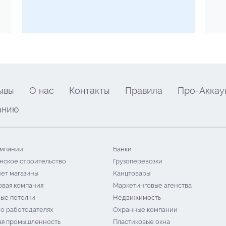
ывы
О нас
Контакты
Правила
Про-Аккау
анию
мпании
Банки
нское строительство
Грузоперевозки
ет магазины
Канцтовары
овая компания
Маркетинговые агенства
ые потолки
Недвижимость
 о работодателях
Охранные компании
я промышленность
Пластиковые окна