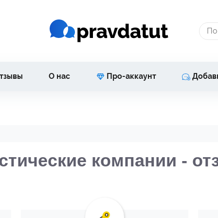
тзывы
О нас
Про-аккаунт
Добав
стические компании - о