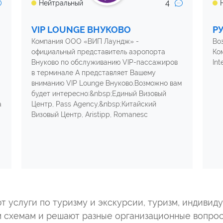
4
Нейтральный
VIP LOUNGE ВНУКОВО
Р
Компания ООО «ВИП Лаундж» -
Во
официальный представитель аэропорта
Ком
Внуково по обслуживанию VIP-пассажиров
Int
в терминале А представляет Вашему
вниманию VIP Lounge Внуково.Возможно вам
будет интересно:&nbsp;Единый Визовый
а
Центр, Pass Agency,&nbsp;Китайский
Визовый Центр, Aristipp, Romanesc
т услуги по туризму и экскурсии, туризм, индивид
м схемам и решают разные организационные вопрос