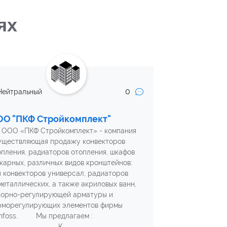
ях
0
Нейтральный
OO "ПКФ Стройкомплект"
О «ПКФ Стройкомплект» - компания
уществляющая продажу конвекторов
опления, радиаторов отопления, шкафов
жарных, различных видов кронштейнов:
я конвекторов универсал, радиаторов
металлических, а также акриловых ванн,
порно-регулирующей арматуры и
рморегулирующих элементов фирмы
nfoss. Мы предлагаем :
К