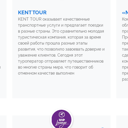
KENT TOUR
«
KENT TOUR оказывает качественные
Ко
транспортные услуги и предлагает поездки
об
в разные страны. Это сравнительно молодая
пр
туристическая компания, которая за время
Пр
своей работы прошла разные этапы
пр
развития, что позволило завоевать доверие и
та
уважение клиентов. Сегодня этот
сд
туроператор отправляет путешественников
ко
и
во многие страны мира, что говорит об
пр
отменном качестве выполнен
пр
ра