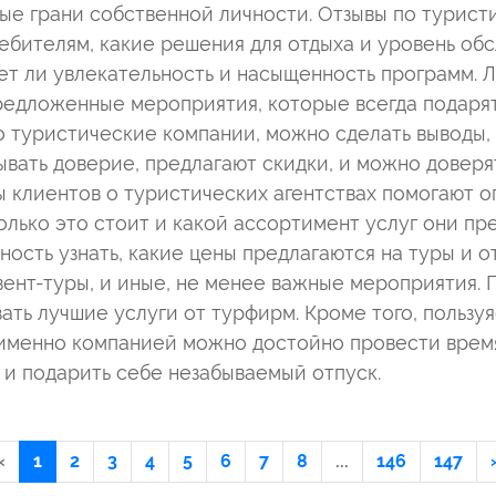
ые грани собственной личности. Отзывы по турист
ебителям, какие решения для отдыха и уровень об
т ли увлекательность и насыщенность программ. 
редложенные мероприятия, которые всегда подарят
ро туристические компании, можно сделать выводы
ывать доверие, предлагают скидки, и можно довер
ы клиентов о туристических агентствах помогают о
лько это стоит и какой ассортимент услуг они пре
ость узнать, какие цены предлагаются на туры и о
ент-туры, и иные, не менее важные мероприятия. 
ать лучшие услуги от турфирм. Кроме того, пользу
й именно компанией можно достойно провести врем
к и подарить себе незабываемый отпуск.
‹
1
2
3
4
5
6
7
8
...
146
147