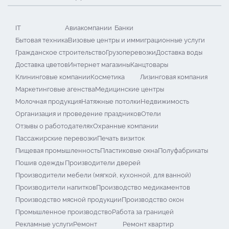
IT
Авиакомпании
Банки
Бытовая техника
Визовые центры и иммиграционные услуги
Гражданское строительство
Грузоперевозки
Доставка воды
Доставка цветов
Интернет магазины
Канцтовары
Клининговые компании
Косметика
Лизинговая компания
Маркетинговые агенства
Медицинские центры
Молочная продукция
Натяжные потолки
Недвижимость
Организация и проведение праздников
Отели
Отзывы о работодателях
Охранные компании
Пассажирские перевозки
Печать визиток
Пищевая промышленность
Пластиковые окна
Полуфабрикаты
Пошив одежды
Производители дверей
Производители мебели (мягкой, кухонной, для ванной)
Производители напитков
Производство медикаментов
Производство мясной продукции
Производство окон
Промышленное производство
Работа за границей
Рекламные услуги
Ремонт
Ремонт квартир