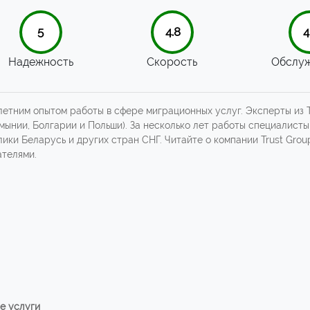
5
4.8
4
Надежность
Скорость
Обслуж
олетним опытом работы в сфере миграционных услуг. Эксперты из
мынии, Болгарии и Польши). За несколько лет работы специалист
лики Беларусь и других стран СНГ. Читайте о компании Trust Gro
ателями.
е услуги