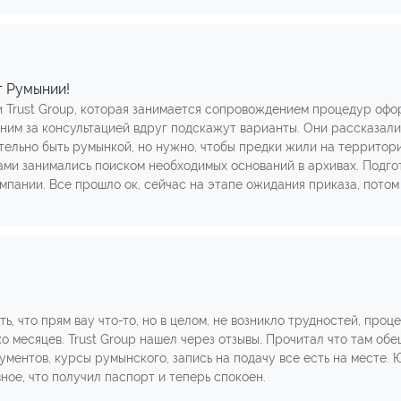
т Румынии!
 Trust Group, которая занимается сопровождением процедур офо
к ним за консультацией вдруг подскажут варианты. Они рассказа
тельно быть румынкой, но нужно, чтобы предки жили на территории
ми занимались поиском необходимых оснований в архивах. Подгот
пании. Все прошло ок, сейчас на этапе ожидания приказа, потом
ть, что прям вау что-то, но в целом, не возникло трудностей, проц
о месяцев. Trust Group нашел через отзывы. Прочитал что там обе
ментов, курсы румынского, запись на подачу все есть на месте. Ю
ное, что получил паспорт и теперь спокоен.