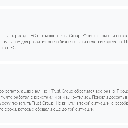
пал на переезд в ЕС с помощью Trust Group. Юристы помогли со в
ым шагом для развития моего бизнеса в эти нелегкие времена. По
рта в ЕС.
про репатриацию знал, но к Trust Group обратился все равно. Проц
гу, что работал с юристами и они выкрутились. Помогли доехать в
 хочу похвалить Trust Group. Не кинули в такой ситуации, а разоб
те сроки, которые обещали еще до той ситуации.