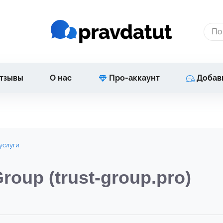
тзывы
О нас
Про-аккаунт
Добав
услуги
roup (trust-group.pro)