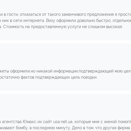
 в гости, отказаться от такого заманчивого предложения я прост
 них в сети интернета. Визу оформили довольно быстро, отдельно
. Стоимость на предоставленную услуги не слишком высокая.
нкеты оформили,но никакой информации,подтверждающей мою цель
достаточно фактов подтверждающих цель поездки.
з агентства Юмакс их сайт usa.net.ua, которые мне с женой помог
живают бомбу, в последнюю минуту. Дело в том, что другая фирма