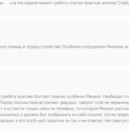
 . . . и в последний момент ребята спасли прям как ангелы! Спабо
ную помощь в трудоустройстве! Особенно сотрудника Михаила за 
то ребята красиво болтают языком, особенно Михаил. Наобещал что
 Перед посольством встречает девушка, говорит чтоб не нервничал
т и остается только связь по телефону, по которой Михаил расска
показалось я должен был изображать из себя клоуна), потом предл
 вопрос о его 100%-ной гарантии он так и не ответил. Не советую 