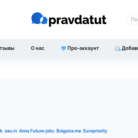
тзывы
О нас
Про-аккаунт
Добав
k
,
2eu.in
,
Anna Future-jobs
,
Bolgaria.me
,
Europriority
.