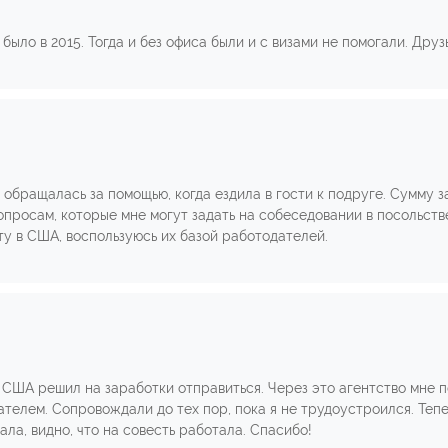
ыло в 2015. Тогда и без офиса были и с визами не помогали. Друзья
обращалась за помощью, когда ездила в гости к подруге. Сумму з
просам, которые мне могут задать на собеседовании в посольстве
у в США, воспользуюсь их базой работодателей.
 США решил на заработки отправиться. Через это агентство мне 
дателем. Сопровождали до тех пор, пока я не трудоустроился. Те
ала, видно, что на совесть работала. Спасибо!