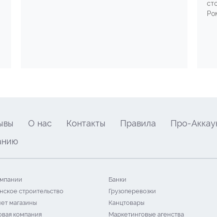
ст
Ро
ывы
О нас
Контакты
Правила
Про-Аккау
анию
мпании
Банки
нское строительство
Грузоперевозки
ет магазины
Канцтовары
овая компания
Маркетинговые агенства