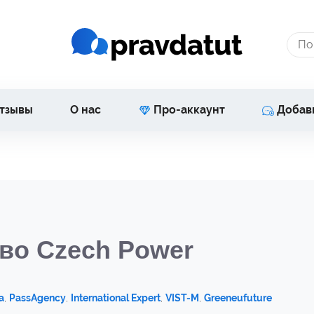
тзывы
О нас
Про-аккаунт
Добав
во Czech Power
a
,
PassAgency
,
International Expert
,
VIST-M
,
Greeneufuture