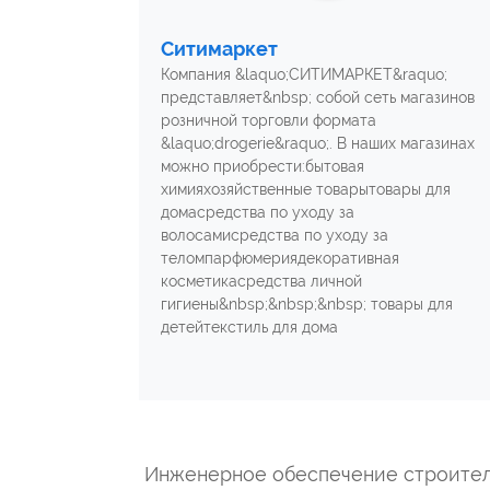
Ситимаркет
Компания &laquo;СИТИМАРКЕТ&raquo;
представляет&nbsp; собой сеть магазинов
розничной торговли формата
&laquo;drogerie&raquo;. В наших магазинах
можно приобрести:бытовая
химияхозяйственные товарытовары для
домасредства по уходу за
волосамисредства по уходу за
теломпарфюмериядекоративная
косметикасредства личной
гигиены&nbsp;&nbsp;&nbsp; товары для
детейтекстиль для дома
Инженерное обеспечение строитель