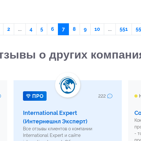
2
...
4
5
6
7
8
9
10
...
551
5
тзывы о других компани
222
International Expert
С
Ко
(Интернешнл Эксперт)
пр
Все отзывы клиентов о компании
- 
International Expert и сайте
пр