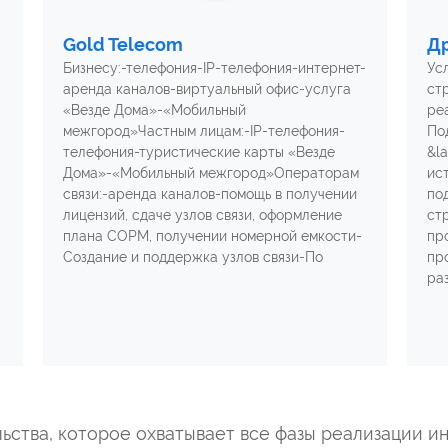
Gold Telecom
Д
Бизнесу:-телефония-IP-телефония-интернет-
Усл
аренда каналов-виртуальный офис-услуга
ст
«Везде Дома»-«Мобильный
ре
межгород»Частным лицам:-IP-телефония-
По
телефония-туристические карты «Везде
&l
Дома»-«Мобильный межгород»Операторам
ист
связи:-аренда каналов-помощь в получении
по
лицензий, сдаче узлов связи, оформление
ст
плана СОРМ, получении номерной емкости-
пр
Создание и поддержка узлов связи-По
пр
ра
ства, которое охватывает все фазы реализации и