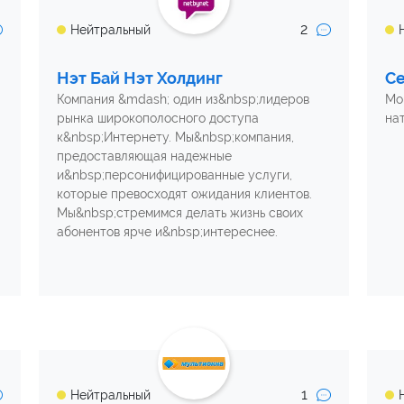
2
Нейтральный
Нэт Бай Нэт Холдинг
С
Компания &mdash; один из&nbsp;лидеров
Мо
рынка широкополосного доступа
на
к&nbsp;Интернету. Мы&nbsp;компания,
предоставляющая надежные
и&nbsp;персонифицированные услуги,
которые превосходят ожидания клиентов.
Мы&nbsp;стремимся делать жизнь своих
абонентов ярче и&nbsp;интереснее.
1
Нейтральный