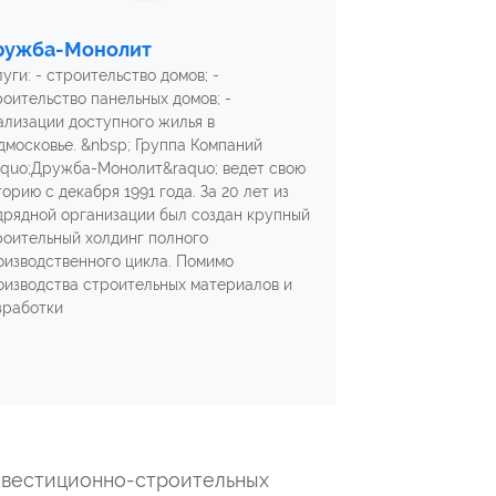
ружба-Монолит
уги: - строительство домов; -
роительство панельных домов; -
ализации доступного жилья в
дмосковье. &nbsp; Группа Компаний
aquo;Дружба-Монолит&raquo; ведет свою
орию с декабря 1991 года. За 20 лет из
дрядной организации был создан крупный
роительный холдинг полного
оизводственного цикла. Помимо
оизводства строительных материалов и
зработки
нвестиционно-строительных