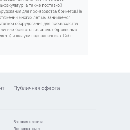
льхозкультур, а также поставкой
орудования для производства брикетов.На
отяжении многих лет мы занимаемся
ставкой оборудования для производства
пливных брикетов из опилок (древесные
икеты) и шелухи подсолнечника. Соб
нт
Публичная оферта
Бытовая техника
Доставка воды