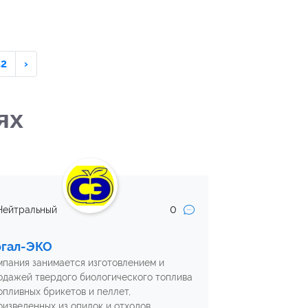
52
›
ях
0
Нейтральный
огал-ЭКО
мпания занимается изготовлением и
одажей твердого биологического топлива
топливных брикетов и пеллет,
оизведенных из опилок и отходов