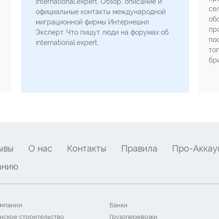
international.expert. Обзор, описание и
се
официальные контакты международной
об
миграционной фирмы Интернешнл
пр
Эксперт. Что пишут люди на форумах об
по
international.expert.
то
бр
ывы
О нас
Контакты
Правила
Про-Аккау
анию
мпании
Банки
нское строительство
Грузоперевозки