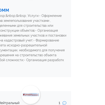
ОММ
bsp;&nbsp;&nbsp; Услуги:- Оформление
ав землепользования участками ,
деленными для строительства или
конструкции объектов;- Организация
жевания земельных участков и постановки
 на кадастровый учет;- Формирование
кета исходно-разрешительной
кументации, необходимого для получения
зрешения на строительство объекта
бой сложности;- Организация разработк
1
Нейтральный