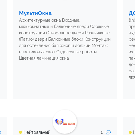
МультиОкна
Д
Архитектурные окна Входные,
&n
межкомнатные и балконные двери Сложные
пр
конструкции Створочные двери Раздвижные
вы
(Патио) двери Балконные блоки Конструкции
ре
для остекления балконов и лоджий Монтаж
ме
пластиковых окон Отделочные работы
их
,
Цветная ламинация окна
па
до
ра
лю
1
Нейтральный