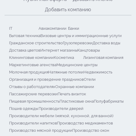
Добавить компанию
IT
Авиакомпании
Банки
Бытовая техника
Визовые центры и иммиграционные услуги
Гражданское строительство
Грузоперевозки
Доставка воды
Доставка цветов
Интернет магазины
Канцтовары
Клининговые компании
Косметика
Лизинговая компания
Маркетинговые агенства
Медицинские центры
Молочная продукция
Натяжные потолки
Недвижимость
Организация и проведение праздников
Отели
Отзывы о работодателях
Охранные компании
Пассажирские перевозки
Печать визиток
Пищевая промышленность
Пластиковые окна
Полуфабрикаты
Пошив одежды
Производители дверей
Производители мебели (мягкой, кухонной, для ванной)
Производители напитков
Производство медикаментов
Производство мясной продукции
Производство окон