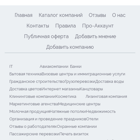
Главная
Каталог компаний
Отзывы
О нас
Контакты
Правила
Про-Аккаунт
Публичная оферта
Добавить мнение
Добавить компанию
IT
Авиакомпании
Банки
Бытовая техника
Визовые центры и иммиграционные услуги
Гражданское строительство
Грузоперевозки
Доставка воды
Доставка цветов
Интернет магазины
Канцтовары
Клининговые компании
Косметика
Лизинговая компания
Маркетинговые агенства
Медицинские центры
Молочная продукция
Натяжные потолки
Недвижимость
Организация и проведение праздников
Отели
Отзывы о работодателях
Охранные компании
Пассажирские перевозки
Печать визиток