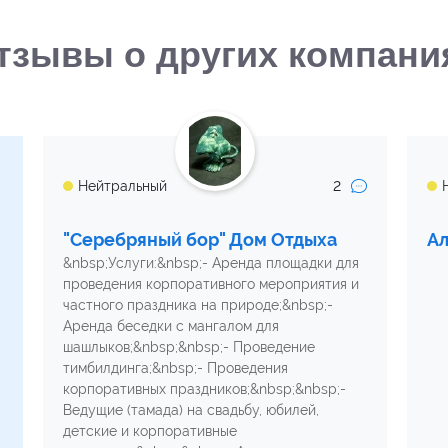
тзывы о других компани
2
Нейтральный
"Серебряный бор" Дом Отдыха
Ал
&nbsp;Услуги:&nbsp;- Аренда площадки для
проведения корпоративного мероприятия и
частного праздника на природе;&nbsp;-
Аренда беседки с мангалом для
шашлыков;&nbsp;&nbsp;- Проведение
тимбилдинга;&nbsp;- Проведения
корпоративных праздников;&nbsp;&nbsp;-
Ведущие (тамада) на свадьбу, юбилей,
детские и корпоративные