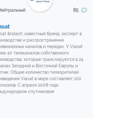
85
Нейтральный
asat
asat &ndash; известный бренд, эксперт в
оизводстве и распространении
левизионных каналов и передач. У Viasat
лее 40 телеканалов собственного
оизводства, которые транслируются в 24
ранах Западной и Восточной Европы и
лтии. Общее количество телезрителей
левидения Viasat в мире составляет 100
ллионов. С апреля 2008 года
ждународное спутниковое