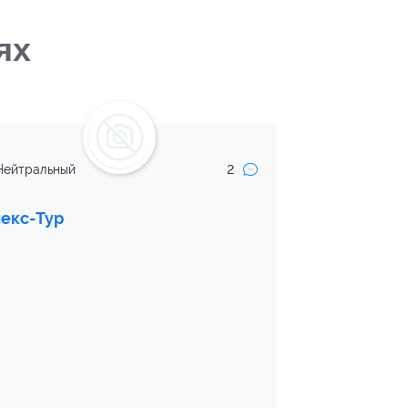
ях
2
Нейтральный
екс-Тур