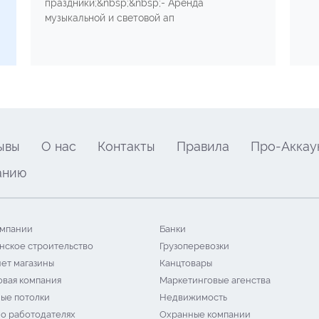
праздники;&nbsp;&nbsp;- Аренда
музыкальной и световой ап
ывы
О нас
Контакты
Правила
Про-Аккау
анию
мпании
Банки
нское строительство
Грузоперевозки
ет магазины
Канцтовары
овая компания
Маркетинговые агенства
ые потолки
Недвижимость
 о работодателях
Охранные компании