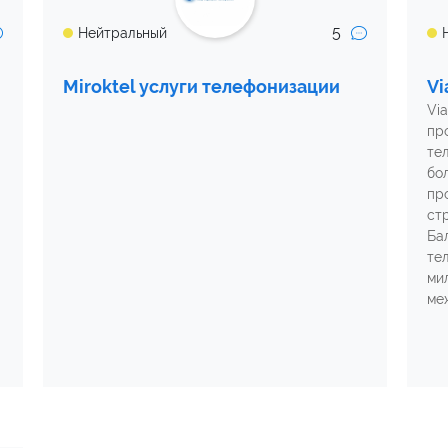
5
Нейтральный
Miroktel услуги телефонизации
Vi
Vi
пр
те
бо
пр
ст
Ба
те
ми
ме