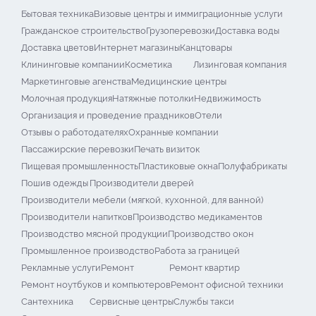
Бытовая техника
Визовые центры и иммиграционные услуги
Гражданское строительство
Грузоперевозки
Доставка воды
Доставка цветов
Интернет магазины
Канцтовары
Клининговые компании
Косметика
Лизинговая компания
Маркетинговые агенства
Медицинские центры
Молочная продукция
Натяжные потолки
Недвижимость
Организация и проведение праздников
Отели
Отзывы о работодателях
Охранные компании
Пассажирские перевозки
Печать визиток
Пищевая промышленность
Пластиковые окна
Полуфабрикаты
Пошив одежды
Производители дверей
Производители мебели (мягкой, кухонной, для ванной)
Производители напитков
Производство медикаментов
Производство мясной продукции
Производство окон
Промышленное производство
Работа за границей
Рекламные услуги
Ремонт
Ремонт квартир
Ремонт ноутбуков и компьютеров
Ремонт офисной техники
Сантехника
Сервисные центры
Службы такси