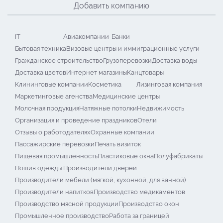
Добавить компанию
IT
Авиакомпании
Банки
Бытовая техника
Визовые центры и иммиграционные услуги
Гражданское строительство
Грузоперевозки
Доставка воды
Доставка цветов
Интернет магазины
Канцтовары
Клининговые компании
Косметика
Лизинговая компания
Маркетинговые агенства
Медицинские центры
Молочная продукция
Натяжные потолки
Недвижимость
Организация и проведение праздников
Отели
Отзывы о работодателях
Охранные компании
Пассажирские перевозки
Печать визиток
Пищевая промышленность
Пластиковые окна
Полуфабрикаты
Пошив одежды
Производители дверей
Производители мебели (мягкой, кухонной, для ванной)
Производители напитков
Производство медикаментов
Производство мясной продукции
Производство окон
Промышленное производство
Работа за границей