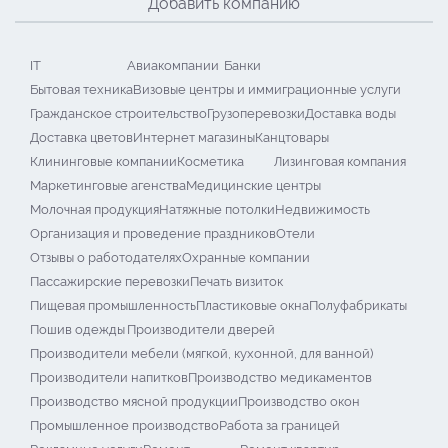
Добавить компанию
IT
Авиакомпании
Банки
Бытовая техника
Визовые центры и иммиграционные услуги
Гражданское строительство
Грузоперевозки
Доставка воды
Доставка цветов
Интернет магазины
Канцтовары
Клининговые компании
Косметика
Лизинговая компания
Маркетинговые агенства
Медицинские центры
Молочная продукция
Натяжные потолки
Недвижимость
Организация и проведение праздников
Отели
Отзывы о работодателях
Охранные компании
Пассажирские перевозки
Печать визиток
Пищевая промышленность
Пластиковые окна
Полуфабрикаты
Пошив одежды
Производители дверей
Производители мебели (мягкой, кухонной, для ванной)
Производители напитков
Производство медикаментов
Производство мясной продукции
Производство окон
Промышленное производство
Работа за границей