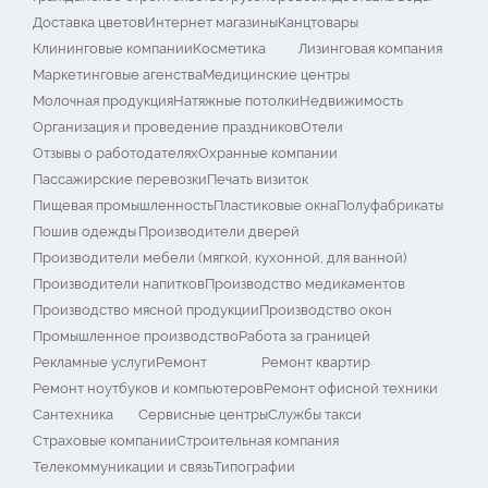
Доставка цветов
Интернет магазины
Канцтовары
Клининговые компании
Косметика
Лизинговая компания
Маркетинговые агенства
Медицинские центры
Молочная продукция
Натяжные потолки
Недвижимость
Организация и проведение праздников
Отели
Отзывы о работодателях
Охранные компании
Пассажирские перевозки
Печать визиток
Пищевая промышленность
Пластиковые окна
Полуфабрикаты
Пошив одежды
Производители дверей
Производители мебели (мягкой, кухонной, для ванной)
Производители напитков
Производство медикаментов
Производство мясной продукции
Производство окон
Промышленное производство
Работа за границей
Рекламные услуги
Ремонт
Ремонт квартир
Ремонт ноутбуков и компьютеров
Ремонт офисной техники
Сантехника
Сервисные центры
Службы такси
Страховые компании
Строительная компания
Телекоммуникации и связь
Типографии