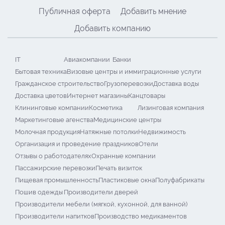
Публичная оферта
Добавить мнение
Добавить компанию
IT
Авиакомпании
Банки
Бытовая техника
Визовые центры и иммиграционные услуги
Гражданское строительство
Грузоперевозки
Доставка воды
Доставка цветов
Интернет магазины
Канцтовары
Клининговые компании
Косметика
Лизинговая компания
Маркетинговые агенства
Медицинские центры
Молочная продукция
Натяжные потолки
Недвижимость
Организация и проведение праздников
Отели
Отзывы о работодателях
Охранные компании
Пассажирские перевозки
Печать визиток
Пищевая промышленность
Пластиковые окна
Полуфабрикаты
Пошив одежды
Производители дверей
Производители мебели (мягкой, кухонной, для ванной)
Производители напитков
Производство медикаментов