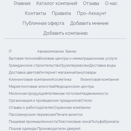
Главная
Каталог компаний
Отзывы
О нас
Контакты
Правила
Про-Аккаунт
Публичная оферта
Добавить мнение
Добавить компанию
IT
Авиакомпании
Банки
Бытовая техника
Визовые центры и иммиграционные услуги
Гражданское строительство
Грузоперевозки
Доставка воды
Доставка цветов
Интернет магазины
Канцтовары
Клининговые компании
Косметика
Лизинговая компания
Маркетинговые агенства
Медицинские центры
Молочная продукция
Натяжные потолки
Недвижимость
Организация и проведение праздников
Отели
Отзывы о работодателях
Охранные компании
Пассажирские перевозки
Печать визиток
Пищевая промышленность
Пластиковые окна
Полуфабрикаты
Пошив одежды
Производители дверей