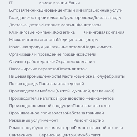
IT
Авиакомпании
Банки
Бытовая техника
Визовые центры и иммиграционные услуги
Гражданское строительство
Грузоперевозки
Доставка воды
Доставка цветов
Интернет магазины
Канцтовары
Клининговые компании
Косметика
Лизинговая компания
Маркетинговые агенства
Медицинские центры
Молочная продукция
Натяжные потолки
Недвижимость
Организация и проведение праздников
Отели
Отзывы о работодателях
Охранные компании
Пассажирские перевозки
Печать визиток
Пищевая промышленность
Пластиковые окна
Полуфабрикаты
Пошив одежды
Производители дверей
Производители мебели (мягкой, кухонной, для ванной)
Производители напитков
Производство медикаментов
Производство мясной продукции
Производство окон
Промышленное производство
Работа за границей
Рекламные услуги
Ремонт
Ремонт квартир
Ремонт ноутбуков и компьютеров
Ремонт офисной техники
Сантехника
Сервисные центры
Службы такси