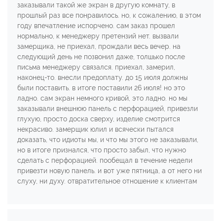
заказывали такой же экран в другую комнату, в
прошлый раз все понравилось. но, к сожалению, в этом
году впечатление испорчено. сам заказ прошел
нормально, к менеджеру претензий нет. вызвали
замерщика, не приехал, прождали весь вечер. на
следующий день не позвонил даже, толшько после
письма менеджеру связался. приехал, замерил,
наконец-то. внесли предоплату. до 15 июля должны
были поставить. в итоге поставили 26 июля! но это
ладно. сам экран немного кривой, это ладно. но мы
заказывали внешнюю панель с перфорацией, привезли
глухую, просто доска сверху, изделие смотрится
некрасиво. замерщик юлил и всячески пытался
доказать, что идиоты мы, и что мы этого не заказывали,
но в итоге признался, что просто забыл, что нужно
сделать с перфорацией. пообещал в течение недели
привезти новую панель. и вот уже пятница, а от него ни
слуху, ни духу. отвратительное отношение к клиентам