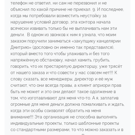
телефон не ответил, ни сам не перезвонил и не
объяснил по какой причине не приехал. 9. И последнее,
когда мы потребовали возместить неустойку за
нарушение условий договор, эта контора начала
всячески извивать только бы не выплачивать нам эти
деньги. В одном из звонков к ним я узнала, что моим
заказом поручили заниматься «закупщику канцелярии
Дмитрию» (дословно он именно так представился),
который вместо того чтобы улаживать и без того
напряжённую обстановку, начал хамить, грубить,
говорить, что их престарелую директоршу, уже трясёт
от нашего заказа и что совести у нас совсем нет!!! К
слову сказать, все менеджеры, директор и её муж
считают, что они всегда правы, а клиент априори прав
быть не может и это они делают такое одолжение в
том, что изготавливают для меня что-то. А я, заплатив
огромные для меня деньги должна помалкивать и ждать,
когда эти особы соизволят обратить на меня
внимание!!! Эта организация не способна выполнять
индивидуальные проекты, только шаблонные проекты
со стандартными размерами, то что можно заказать и в