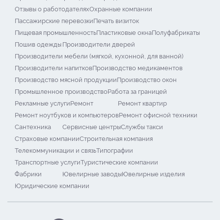
Отзывы о работодателях
Охранные компании
Пассажирские перевозки
Печать визиток
Пищевая промышленность
Пластиковые окна
Полуфабрикаты
Пошив одежды
Производители дверей
Производители мебели (мягкой, кухонной, для ванной)
Производители напитков
Производство медикаментов
Производство мясной продукции
Производство окон
Промышленное производство
Работа за границей
Рекламные услуги
Ремонт
Ремонт квартир
Ремонт ноутбуков и компьютеров
Ремонт офисной техники
Сантехника
Сервисные центры
Службы такси
Страховые компании
Строительная компания
Телекоммуникации и связь
Типографии
Транспортные услуги
Туристические компании
Фабрики
Ювелирные заводы
Ювелирные изделия
Юридические компании