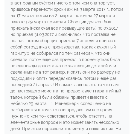
знает ровным счётом ничего о том, чем она торгует,
пришлось перенести сроки аж на 3 марта 2017 г., потом
на 17 марта, потом на 21 марта, потом на 27 марта и
наконец 29 марта привезли. Сборщик должен был
приехать (исключая все предыдущие даты) 30.03.2017,
но приехал 31.03.2017 и выяснилась, что поставка не
полная, потом сборщик приехал 7 апреля и привёз с
собой сотрудника с производства, так как кухонный
гарнитур не собирался по тем размерам, что они
сделали, потом ещё раз приехал, в промежутках была
не единожды допоставка не хватающих деталей или
сделанных не в тот размер, и опять они по размеру не
подходили и опять переделывались, потом и ещё раз
последний 21 апреля! И самое главное это то что нам
до настоящего момента не предоставлен гарантийный
талон, который были обязаны привезти вместе с
мебелью 29 марта. 1. Менеджеры совершенно не
разбираются в том, что они продают, им всё время
нужно «с кем-то» советоваться, чтобы ответить на
элементарные вопросы и это может занять несколько
дней. При этом перезвонить клиенту и выше их сил. Ни