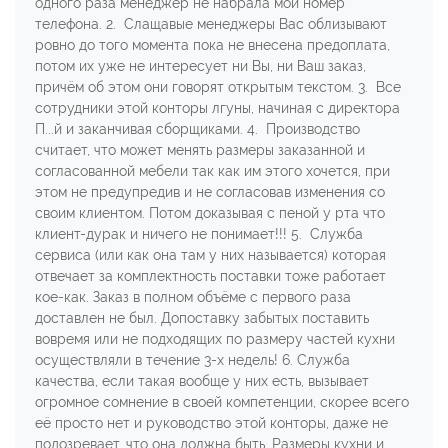
одного раза менеджер не набрала мой номер
телефона. 2. Слащавые менеджеры Вас облизывают
ровно до того момента пока не внесена предоплата,
потом их уже не интересует ни Вы, ни Ваш заказ,
причём об этом они говорят открытым текстом. 3. Все
сотрудники этой конторы лгуны, начиная с директора
П...й и заканчивая сборщиками. 4. Производство
считает, что может менять размеры заказанной и
согласованной мебели так как им этого хочется, при
этом не предупредив и не согласовав изменения со
своим клиентом. Потом доказывая с пеной у рта что
клиент-дурак и ничего не понимает!!! 5. Служба
сервиса (или как она там у них называется) которая
отвечает за комплектность поставки тоже работает
кое-как. Заказ в полном объёме с первого раза
доставлен не был. Допоставку забытых поставить
вовремя или не подходящих по размеру частей кухни
осуществляли в течение 3-х недель! 6. Служба
качества, если такая вообще у них есть, вызывает
огромное сомнение в своей компетенции, скорее всего
её просто нет и руководство этой конторы, даже не
подозревает, что она должна быть. Размеры кухни и