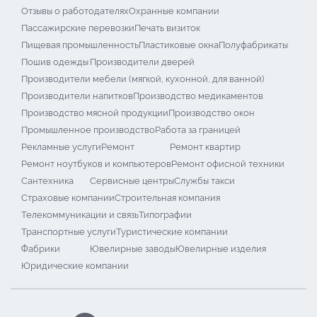
Отзывы о работодателях
Охранные компании
Пассажирские перевозки
Печать визиток
Пищевая промышленность
Пластиковые окна
Полуфабрикаты
Пошив одежды
Производители дверей
Производители мебели (мягкой, кухонной, для ванной)
Производители напитков
Производство медикаментов
Производство мясной продукции
Производство окон
Промышленное производство
Работа за границей
Рекламные услуги
Ремонт
Ремонт квартир
Ремонт ноутбуков и компьютеров
Ремонт офисной техники
Сантехника
Сервисные центры
Службы такси
Страховые компании
Строительная компания
Телекоммуникации и связь
Типографии
Транспортные услуги
Туристические компании
Фабрики
Ювелирные заводы
Ювелирные изделия
Юридические компании