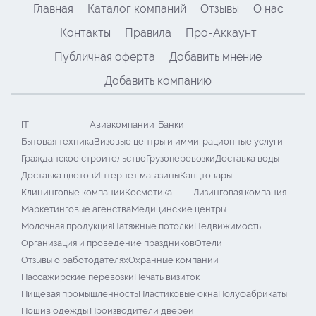
Главная
Каталог компаний
Отзывы
О нас
Контакты
Правила
Про-Аккаунт
Публичная оферта
Добавить мнение
Добавить компанию
IT
Авиакомпании
Банки
Бытовая техника
Визовые центры и иммиграционные услуги
Гражданское строительство
Грузоперевозки
Доставка воды
Доставка цветов
Интернет магазины
Канцтовары
Клининговые компании
Косметика
Лизинговая компания
Маркетинговые агенства
Медицинские центры
Молочная продукция
Натяжные потолки
Недвижимость
Организация и проведение праздников
Отели
Отзывы о работодателях
Охранные компании
Пассажирские перевозки
Печать визиток
Пищевая промышленность
Пластиковые окна
Полуфабрикаты
Пошив одежды
Производители дверей