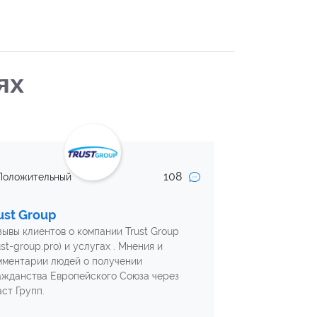
ях
108
Положительный
ust Group
зывы клиентов о компании Trust Group
ust-group.pro) и услугах . Мнения и
мментарии людей о получении
ажданства Европейского Союза через
аст Групп.