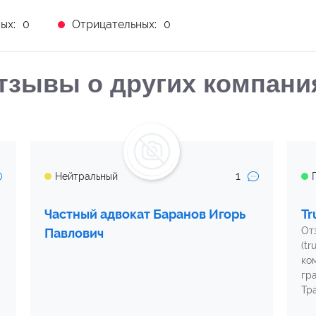
ых:
0
Отрицательных:
0
тзывы о других компани
1
Нейтральный
Частный адвокат Баранов Игорь
Tr
От
Павлович
(tr
ко
гр
Тр