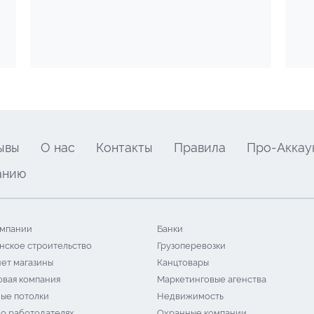
ывы
О нас
Контакты
Правила
Про-Аккау
анию
мпании
Банки
нское строительство
Грузоперевозки
ет магазины
Канцтовары
овая компания
Маркетинговые агенства
ые потолки
Недвижимость
 о работодателях
Охранные компании