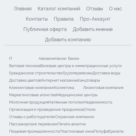
Главная
Каталог компаний
Отзывы
О нас
Контакты
Правила
Про-Аккаунт
Публичная оферта
Добавить мнение
Добавить компанию
IT
Авиакомпании
Банки
Бытовая техника
Визовые центры и иммиграционные услуги
Гражданское строительство
Грузоперевозки
Доставка воды
Доставка цветов
Интернет магазины
Канцтовары
Клининговые компании
Косметика
Лизинговая компания
Маркетинговые агенства
Медицинские центры
Молочная продукция
Натяжные потолки
Недвижимость
Организация и проведение праздников
Отели
Отзывы о работодателях
Охранные компании
Пассажирские перевозки
Печать визиток
Пищевая промышленность
Пластиковые окна
Полуфабрикаты