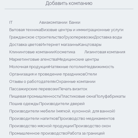
Добавить компанию
IT
Авиакомпании
Банки
Бытовая техника
Визовые центры и иммиграционные услуги
Гражданское строительство
Грузоперевозки
Доставка воды
Доставка цветов
Интернет магазины
Канцтовары
Клининговые компании
Косметика
Лизинговая компания
Маркетинговые агенства
Медицинские центры
Молочная продукция
Натяжные потолки
Недвижимость
Организация и проведение праздников
Отели
Отзывы о работодателях
Охранные компании
Пассажирские перевозки
Печать визиток
Пищевая промышленность
Пластиковые окна
Полуфабрикаты
Пошив одежды
Производители дверей
Производители мебели (мягкой, кухонной, для ванной)
Производители напитков
Производство медикаментов
Производство мясной продукции
Производство окон
Промышленное производство
Работа за границей