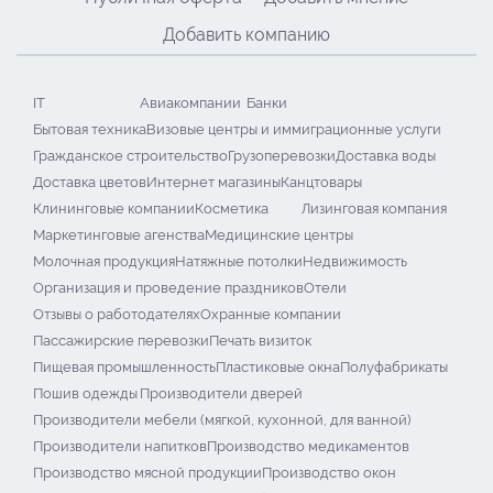
Добавить компанию
IT
Авиакомпании
Банки
Бытовая техника
Визовые центры и иммиграционные услуги
Гражданское строительство
Грузоперевозки
Доставка воды
Доставка цветов
Интернет магазины
Канцтовары
Клининговые компании
Косметика
Лизинговая компания
Маркетинговые агенства
Медицинские центры
Молочная продукция
Натяжные потолки
Недвижимость
Организация и проведение праздников
Отели
Отзывы о работодателях
Охранные компании
Пассажирские перевозки
Печать визиток
Пищевая промышленность
Пластиковые окна
Полуфабрикаты
Пошив одежды
Производители дверей
Производители мебели (мягкой, кухонной, для ванной)
Производители напитков
Производство медикаментов
Производство мясной продукции
Производство окон