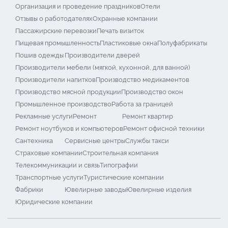
Организация и проведение праздников
Отели
Отзывы о работодателях
Охранные компании
Пассажирские перевозки
Печать визиток
Пищевая промышленность
Пластиковые окна
Полуфабрикаты
Пошив одежды
Производители дверей
Производители мебели (мягкой, кухонной, для ванной)
Производители напитков
Производство медикаментов
Производство мясной продукции
Производство окон
Промышленное производство
Работа за границей
Рекламные услуги
Ремонт
Ремонт квартир
Ремонт ноутбуков и компьютеров
Ремонт офисной техники
Сантехника
Сервисные центры
Службы такси
Страховые компании
Строительная компания
Телекоммуникации и связь
Типографии
Транспортные услуги
Туристические компании
Фабрики
Ювелирные заводы
Ювелирные изделия
Юридические компании