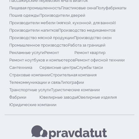
Пассажирские перевозки
Печать визиток
Пищевая промышленность
Пластиковые окна
Полуфабрикаты
Пошив одежды
Производители дверей
Производители мебели (мягкой, кухонной, для ванной)
Производители напитков
Производство медикаментов
Производство мясной продукции
Производство окон
Промышленное производство
Работа за границей
Рекламные услуги
Ремонт
Ремонт квартир
Ремонт ноутбуков и компьютеров
Ремонт офисной техники
Сантехника
Сервисные центры
Службы такси
Страховые компании
Строительная компания
Телекоммуникации и связь
Типографии
Транспортные услуги
Туристические компании
Фабрики
Ювелирные заводы
Ювелирные изделия
Юридические компании