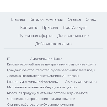
Главная
Каталог компаний
Отзывы
О нас
Контакты
Правила
Про-Аккаунт
Публичная оферта
Добавить мнение
Добавить компанию
IT
Авиакомпании
Банки
Бытовая техника
Визовые центры и иммиграционные услуги
Гражданское строительство
Грузоперевозки
Доставка воды
Доставка цветов
Интернет магазины
Канцтовары
Клининговые компании
Косметика
Лизинговая компания
Маркетинговые агенства
Медицинские центры
Молочная продукция
Натяжные потолки
Недвижимость
Организация и проведение праздников
Отели
Отзывы о работодателях
Охранные компании