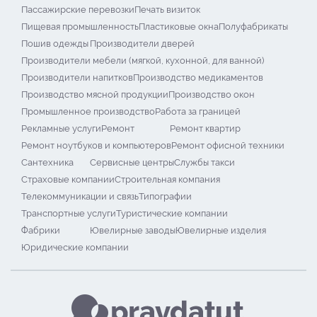
Пассажирские перевозки
Печать визиток
Пищевая промышленность
Пластиковые окна
Полуфабрикаты
Пошив одежды
Производители дверей
Производители мебели (мягкой, кухонной, для ванной)
Производители напитков
Производство медикаментов
Производство мясной продукции
Производство окон
Промышленное производство
Работа за границей
Рекламные услуги
Ремонт
Ремонт квартир
Ремонт ноутбуков и компьютеров
Ремонт офисной техники
Сантехника
Сервисные центры
Службы такси
Страховые компании
Строительная компания
Телекоммуникации и связь
Типографии
Транспортные услуги
Туристические компании
Фабрики
Ювелирные заводы
Ювелирные изделия
Юридические компании