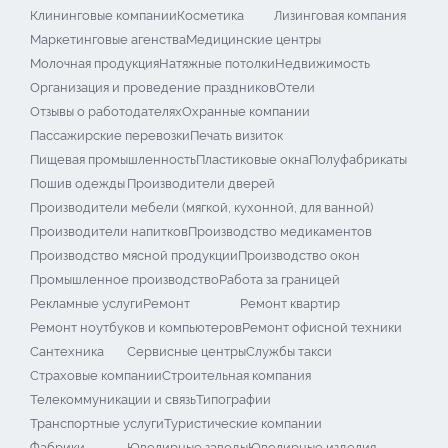
Клининговые компании
Косметика
Лизинговая компания
Маркетинговые агенства
Медицинские центры
Молочная продукция
Натяжные потолки
Недвижимость
Организация и проведение праздников
Отели
Отзывы о работодателях
Охранные компании
Пассажирские перевозки
Печать визиток
Пищевая промышленность
Пластиковые окна
Полуфабрикаты
Пошив одежды
Производители дверей
Производители мебели (мягкой, кухонной, для ванной)
Производители напитков
Производство медикаментов
Производство мясной продукции
Производство окон
Промышленное производство
Работа за границей
Рекламные услуги
Ремонт
Ремонт квартир
Ремонт ноутбуков и компьютеров
Ремонт офисной техники
Сантехника
Сервисные центры
Службы такси
Страховые компании
Строительная компания
Телекоммуникации и связь
Типографии
Транспортные услуги
Туристические компании
Фабрики
Ювелирные заводы
Ювелирные изделия