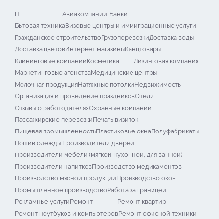
IT
Авиакомпании
Банки
Бытовая техника
Визовые центры и иммиграционные услуги
Гражданское строительство
Грузоперевозки
Доставка воды
Доставка цветов
Интернет магазины
Канцтовары
Клининговые компании
Косметика
Лизинговая компания
Маркетинговые агенства
Медицинские центры
Молочная продукция
Натяжные потолки
Недвижимость
Организация и проведение праздников
Отели
Отзывы о работодателях
Охранные компании
Пассажирские перевозки
Печать визиток
Пищевая промышленность
Пластиковые окна
Полуфабрикаты
Пошив одежды
Производители дверей
Производители мебели (мягкой, кухонной, для ванной)
Производители напитков
Производство медикаментов
Производство мясной продукции
Производство окон
Промышленное производство
Работа за границей
Рекламные услуги
Ремонт
Ремонт квартир
Ремонт ноутбуков и компьютеров
Ремонт офисной техники