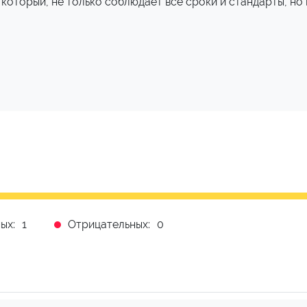
 который, не только соблюдает все сроки и стандарты, но
ых:
1
Отрицательных:
0