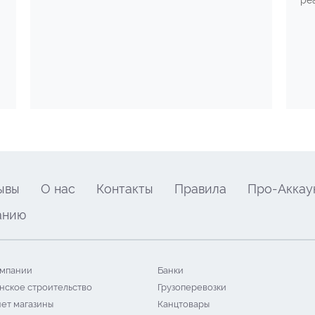
ре
ывы
О нас
Контакты
Правила
Про-Аккау
анию
мпании
Банки
нское строительство
Грузоперевозки
ет магазины
Канцтовары