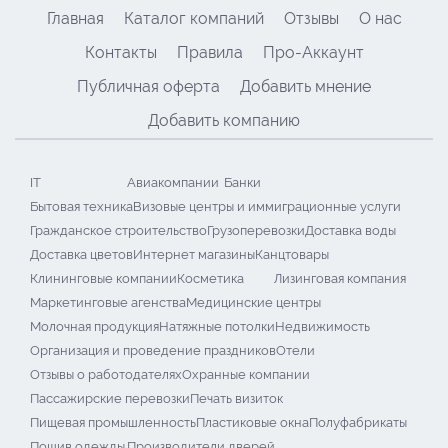
Главная
Каталог компаний
Отзывы
О нас
Контакты
Правила
Про-Аккаунт
Публичная оферта
Добавить мнение
Добавить компанию
IT
Авиакомпании
Банки
Бытовая техника
Визовые центры и иммиграционные услуги
Гражданское строительство
Грузоперевозки
Доставка воды
Доставка цветов
Интернет магазины
Канцтовары
Клининговые компании
Косметика
Лизинговая компания
Маркетинговые агенства
Медицинские центры
Молочная продукция
Натяжные потолки
Недвижимость
Организация и проведение праздников
Отели
Отзывы о работодателях
Охранные компании
Пассажирские перевозки
Печать визиток
Пищевая промышленность
Пластиковые окна
Полуфабрикаты
Пошив одежды
Производители дверей