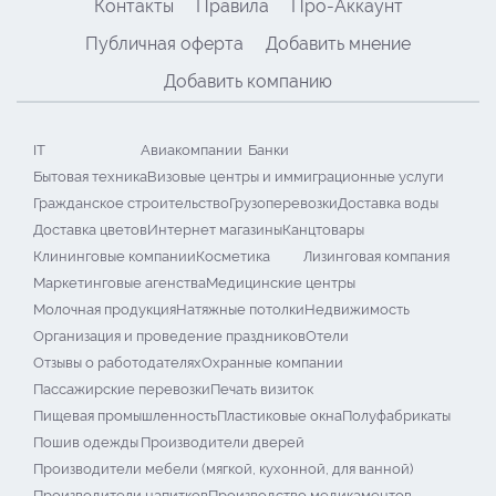
Контакты
Правила
Про-Аккаунт
Публичная оферта
Добавить мнение
Добавить компанию
IT
Авиакомпании
Банки
Бытовая техника
Визовые центры и иммиграционные услуги
Гражданское строительство
Грузоперевозки
Доставка воды
Доставка цветов
Интернет магазины
Канцтовары
Клининговые компании
Косметика
Лизинговая компания
Маркетинговые агенства
Медицинские центры
Молочная продукция
Натяжные потолки
Недвижимость
Организация и проведение праздников
Отели
Отзывы о работодателях
Охранные компании
Пассажирские перевозки
Печать визиток
Пищевая промышленность
Пластиковые окна
Полуфабрикаты
Пошив одежды
Производители дверей
Производители мебели (мягкой, кухонной, для ванной)
Производители напитков
Производство медикаментов