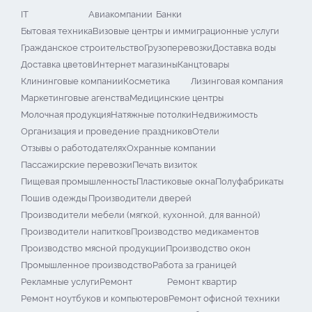
IT
Авиакомпании
Банки
Бытовая техника
Визовые центры и иммиграционные услуги
Гражданское строительство
Грузоперевозки
Доставка воды
Доставка цветов
Интернет магазины
Канцтовары
Клининговые компании
Косметика
Лизинговая компания
Маркетинговые агенства
Медицинские центры
Молочная продукция
Натяжные потолки
Недвижимость
Организация и проведение праздников
Отели
Отзывы о работодателях
Охранные компании
Пассажирские перевозки
Печать визиток
Пищевая промышленность
Пластиковые окна
Полуфабрикаты
Пошив одежды
Производители дверей
Производители мебели (мягкой, кухонной, для ванной)
Производители напитков
Производство медикаментов
Производство мясной продукции
Производство окон
Промышленное производство
Работа за границей
Рекламные услуги
Ремонт
Ремонт квартир
Ремонт ноутбуков и компьютеров
Ремонт офисной техники