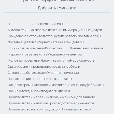
Добавить компанию
IT
Авиакомпании
Банки
Бытовая техника
Визовые центры и иммиграционные услуги
Гражданское строительство
Грузоперевозки
Доставка воды
Доставка цветов
Интернет магазины
Канцтовары
Клининговые компании
Косметика
Лизинговая компания
Маркетинговые агенства
Медицинские центры
Молочная продукция
Натяжные потолки
Недвижимость
Организация и проведение праздников
Отели
Отзывы о работодателях
Охранные компании
Пассажирские перевозки
Печать визиток
Пищевая промышленность
Пластиковые окна
Полуфабрикаты
Пошив одежды
Производители дверей
Производители мебели (мягкой, кухонной, для ванной)
Производители напитков
Производство медикаментов
Производство мясной продукции
Производство окон