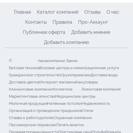
Главная
Каталог компаний
Отзывы
О нас
Контакты
Правила
Про-Аккаунт
Публичная оферта
Добавить мнение
Добавить компанию
IT
Авиакомпании
Банки
Бытовая техника
Визовые центры и иммиграционные услуги
Гражданское строительство
Грузоперевозки
Доставка воды
Доставка цветов
Интернет магазины
Канцтовары
Клининговые компании
Косметика
Лизинговая компания
Маркетинговые агенства
Медицинские центры
Молочная продукция
Натяжные потолки
Недвижимость
Организация и проведение праздников
Отели
Отзывы о работодателях
Охранные компании
Пассажирские перевозки
Печать визиток
Пищевая промышленность
Пластиковые окна
Полуфабрикаты