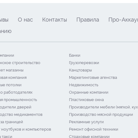
ывы
О нас
Контакты
Правила
Про-Аккау
анию
мпании
Банки
нское строительство
Грузоперевозки
ет магазины
Канцтовары
овая компания
Маркетинговые агенства
ые потолки
Недвижимость
 о работодателях
Охранные компании
я промышленность
Пластиковые окна
одители дверей
Производители мебели (мягкой, кух
одство медикаментов
Производство мясной продукции
 за границей
Рекламные услуги
 ноутбуков и компьютеров
Ремонт офисной техники
 такси
Страховые компании