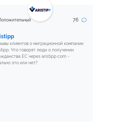
76
Положительный
istipp
зывы клиентов о миграционной компании
stipp. Что говорят люди о получении
ажданства ЕС через aristipp.com -
ально это или нет?