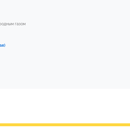
родным газом
ая)