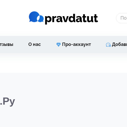
тзывы
О нас
Про-аккаунт
Добав
.Ру