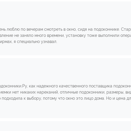
ень люблю по вечерам смотреть в окно, сидя на подоконнике. Ста
овление не заняло много времени, установку тоже выполнили опер
ирмах, я специально узнавал.
доконники.Ру, как надежного качественного поставщика подоконни
иемки нет никаких нареканий, отличные подоконники, размеры, вид,
о подходила к выбору, потому что окно это лицо дома. Но и цена 