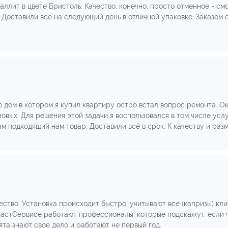
ллит в цвете Бристоль. Качество, конечно, просто отменное - см
. Доставили все на следующий день в отличной упаковке. Заказом
ю дом в котором я купил квартиру остро встал вопрос ремонта. О
овых. Для решения этой задачи я воспользовался в том числе усл
м подходящий нам товар. Доставили всё в срок. К качеству и раз
ество. Установка происходит быстро, учитывают все (капризы) кл
ластСервисе работают профессионалы, которые подскажут, если ч
та знают свое дело и работают не первый год.