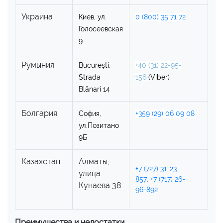
Украина
Киев, ул.
0 (800) 35 71 72
Голосеевская
9
Румыния
București,
+40 (31) 22-95-
Strada
156
(Viber)
Blănari 14
Болгария
София,
+359 (29) 06 09 08
ул.Позитано
9Б
Казахстан
Алматы,
+7 (727) 31-23-
улица
857
;
+7 (717) 26-
Кунаева 38
96-892
Преимущества и недостатки