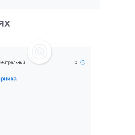
ях
0
Нейтральный
орника