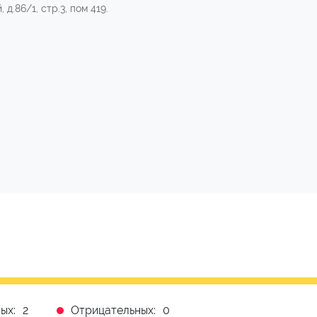
д.86/1, стр.3, пом 419.
ых:
2
Отрицательных:
0