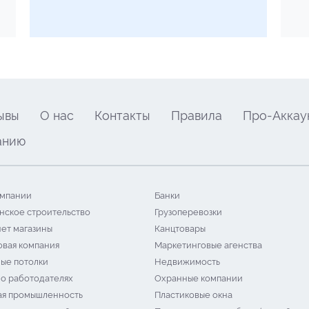
ывы
О нас
Контакты
Правила
Про-Аккау
анию
мпании
Банки
нское строительство
Грузоперевозки
ет магазины
Канцтовары
овая компания
Маркетинговые агенства
ые потолки
Недвижимость
 о работодателях
Охранные компании
я промышленность
Пластиковые окна