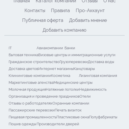
Главная
Каталог компаний
Отзывы
О нас
Контакты
Правила
Про-Аккаунт
Публичная оферта
Добавить мнение
Добавить компанию
IT
Авиакомпании
Банки
Бытовая техника
Визовые центры и иммиграционные услуги
Гражданское строительство
Грузоперевозки
Доставка воды
Доставка цветов
Интернет магазины
Канцтовары
Клининговые компании
Косметика
Лизинговая компания
Маркетинговые агенства
Медицинские центры
Молочная продукция
Натяжные потолки
Недвижимость
Организация и проведение праздников
Отели
Отзывы о работодателях
Охранные компании
Пассажирские перевозки
Печать визиток
Пищевая промышленность
Пластиковые окна
Полуфабрикаты
Пошив одежды
Производители дверей