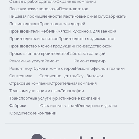
Отзывы о работодателях
Охранные компании
Пассажирские перевозки
Печать визиток
Пищевая промышленность
Пластиковые окна
Полуфабрикаты
Пошив одежды
Производители дверей
Производители мебели (мягкой, кухонной, для ванной)
Производители напитков
Производство медикаментов
Производство мясной продукции
Производство окон
Промышленное производство
Работа за границей
Рекламные услуги
Ремонт
Ремонт квартир
Ремонт ноутбуков и компьютеров
Ремонт офисной техники
Сантехника
Сервисные центры
Службы такси
Страховые компании
Строительная компания
Телекоммуникации и связь
Типографии
Транспортные услуги
Туристические компании
Фабрики
Ювелирные заводы
Ювелирные изделия
Юридические компании