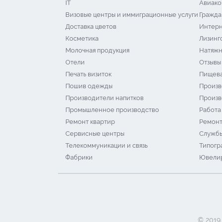
IT
Авиако
Визовые центры и иммиграционные услуги
Гражда
Доставка цветов
Интерн
Косметика
Лизинг
Молочная продукция
Натяжн
Отели
Отзывы
Печать визиток
Пищева
Пошив одежды
Произв
Производители напитков
Произв
Промышленное производство
Работа
Ремонт квартир
Ремонт
Сервисные центры
Службы
Телекоммуникации и связь
Типогр
Фабрики
Ювелир
© 2019