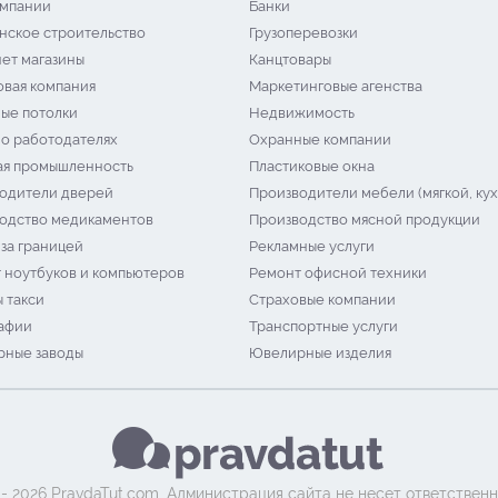
мпании
Банки
нское строительство
Грузоперевозки
ет магазины
Канцтовары
овая компания
Маркетинговые агенства
ые потолки
Недвижимость
 о работодателях
Охранные компании
я промышленность
Пластиковые окна
одители дверей
Производители мебели (мягкой, кух
одство медикаментов
Производство мясной продукции
 за границей
Рекламные услуги
 ноутбуков и компьютеров
Ремонт офисной техники
 такси
Страховые компании
афии
Транспортные услуги
ные заводы
Ювелирные изделия
 - 2026 PravdaTut.com. Администрация сайта не несет ответственн