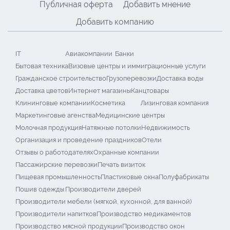
Публичная оферта
Добавить мнение
Добавить компанию
IT
Авиакомпании
Банки
Бытовая техника
Визовые центры и иммиграционные услуги
Гражданское строительство
Грузоперевозки
Доставка воды
Доставка цветов
Интернет магазины
Канцтовары
Клининговые компании
Косметика
Лизинговая компания
Маркетинговые агенства
Медицинские центры
Молочная продукция
Натяжные потолки
Недвижимость
Организация и проведение праздников
Отели
Отзывы о работодателях
Охранные компании
Пассажирские перевозки
Печать визиток
Пищевая промышленность
Пластиковые окна
Полуфабрикаты
Пошив одежды
Производители дверей
Производители мебели (мягкой, кухонной, для ванной)
Производители напитков
Производство медикаментов
Производство мясной продукции
Производство окон