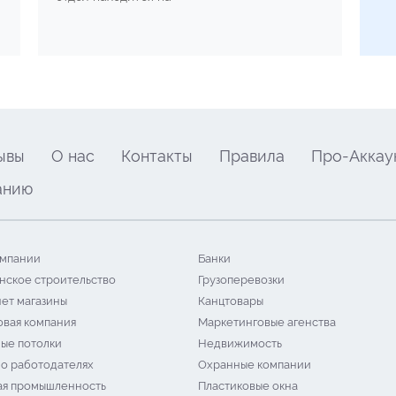
ывы
О нас
Контакты
Правила
Про-Аккау
анию
мпании
Банки
нское строительство
Грузоперевозки
ет магазины
Канцтовары
овая компания
Маркетинговые агенства
ые потолки
Недвижимость
 о работодателях
Охранные компании
я промышленность
Пластиковые окна