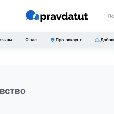
тзывы
О нас
Про-аккаунт
Добав
вство