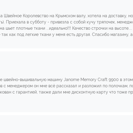
а Швейное Королевство на Крымском валу, хотела на доставку, но
ь). Приехала в субботу - привезла с собой кучу тряпочек, менедже
а шьет плотные ткани ...идеально!!! Качество строчки на высоте...
 так как под легкие ткани у меня есть другая. Спасибо магазину, а
бе швейно-вышивальную машину Janome Memory Craft 9900 в этом 
в с менеджером он мне всё рассказал и разложил по полочкам, п
ован с гарантией, также дали мне дисконтную карту что тоже при