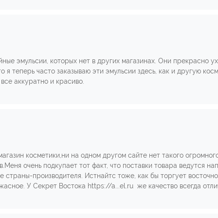
йные эмульсии, которых нет в других магазинах. Они прекрасно 
о я теперь часто заказываю эти эмульсии здесь, как и другую кос
все аккуратно и красиво.
магазин косметики,ни на одном другом сайте нет такого огромног
.Меня очень подкупает тот факт, что поставки товара ведутся на
е страны-производителя. Истнайтс тоже, как бы торгует восточно
ужасное. У Секрет Востока https://a...el.ru же качество всегда отл