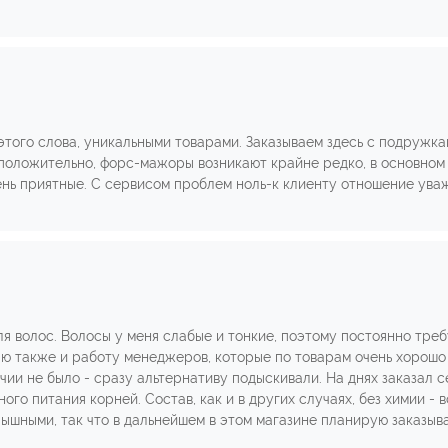
 этого слова, уникальными товарами. Заказываем здесь с подружк
 положительно, форс-мажоры возникают крайне редко, в основном 
ень приятные. С сервисом проблем ноль-к клиенту отношение ува
ля волос. Волосы у меня слабые и тонкие, поэтому постоянно тре
лю также и работу менеджеров, которые по товарам очень хорошо
ичии не было - сразу альтернативу подыскивали. На днях заказа
го питания корней. Состав, как и в других случаях, без химии - 
ышными, так что в дальнейшем в этом магазине планирую заказыва