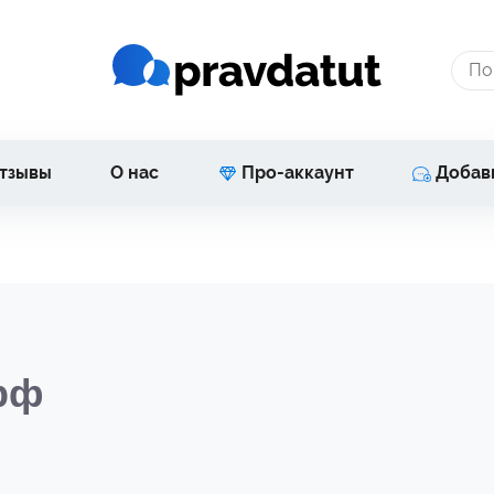
тзывы
О нас
Про-аккаунт
Добав
рф